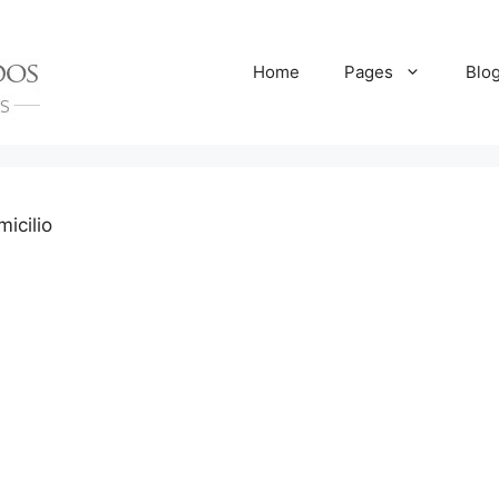
Home
Pages
Blo
icilio