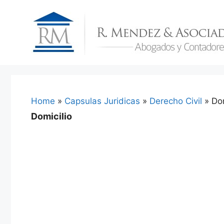
Skip
to
content
Home
»
Capsulas Juridicas
»
Derecho Civil
»
Dom
Domicilio