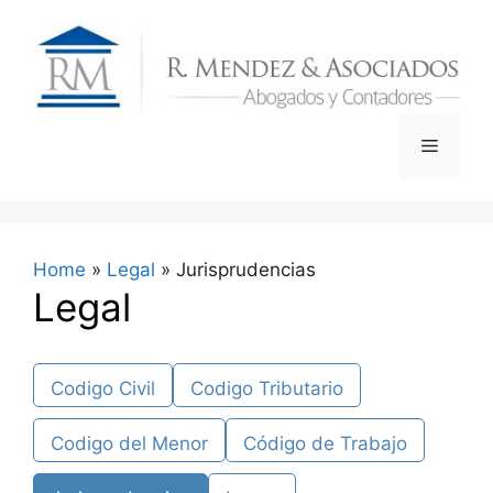
Skip
to
content
Menu
Home
»
Legal
»
Jurisprudencias
Legal
Codigo Civil
Codigo Tributario
Codigo del Menor
Código de Trabajo