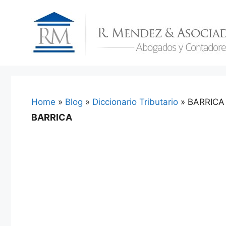
Skip
to
content
Home
»
Blog
»
Diccionario Tributario
»
BARRICA
BARRICA