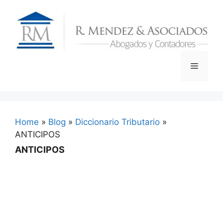
Skip
to
content
Menu
Home
»
Blog
»
Diccionario Tributario
»
ANTICIPOS
ANTICIPOS