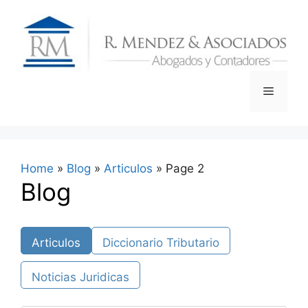
Skip
to
content
Menu
Home
»
Blog
»
Articulos
»
Page 2
Blog
Articulos
Diccionario Tributario
Noticias Juridicas